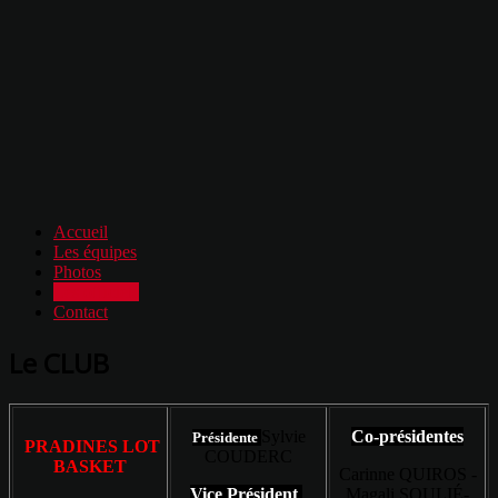
Accueil
Les équipes
Photos
Les officiels
Contact
Le CLUB
Sylvie
Co-présidentes
Présidente
PRADINES LOT
COUDERC
BASKET
Carinne QUIROS -
Vice Président
Magali SOULIÉ-