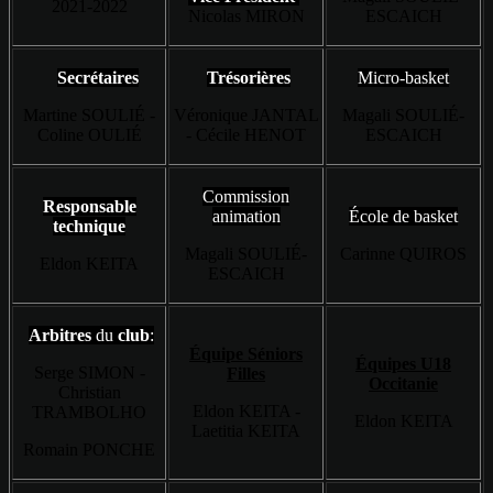
2021-2022
Nicolas MIRON
ESCAICH
Secrétaires
Trésorières
Micro-basket
Martine SOULIÉ -
Véronique JANTAL
Magali SOULIÉ-
Coline OULIÉ
- Cécile HENOT
ESCAICH
Commission
Responsable
animation
École de basket
technique
Magali SOULIÉ-
Carinne QUIROS
Eldon KEITA
ESCAICH
A
rbitres
du
club
:
Équipe Séniors
Équipes U18
Serge SIMON -
Filles
Occitanie
Christian
Eldon KEITA -
TRAMBOLHO
Eldon KEITA
Laetitia KEITA
Romain PONCHE