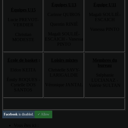
Équipes U13
Équipe U11
Équipes U15
Carinne QUIROS
Magali SOULIÉ-
Lucie PREVOT-
ESCAICH
Quentin RINIÉ
VERDIER
Vanessa PINTO
Magali SOULIÉ-
Christian
ESCAICH - Vanessa
MODESTE
PINTO
École de basket
:
Loisirs mixtes
Membres du
bureau
Eldon KEITA
Christelle SAVY-
LARIGALDIE
Stéphanie
Émily ROQUES -
LUCIANAZ -
Cyrielle DOS
Véronique JANTAL
Valérie SULTAN
SANTOS
Facebook
is disabled.
✓ Allow
Vous êtes ici :